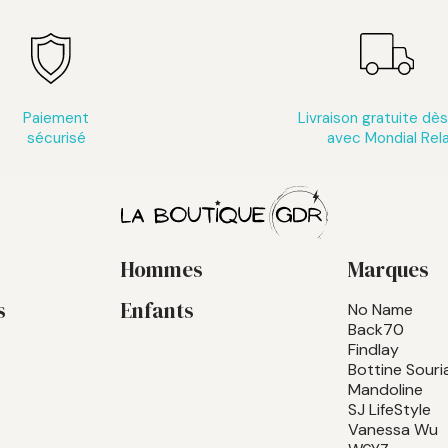
Paiement
Livraison gratuite dè
sécurisé
avec Mondial Rel
Hommes
Marques
s
Enfants
No Name
Back70
Findlay
Bottine Souri
Mandoline
SJ LifeStyle
Vanessa Wu