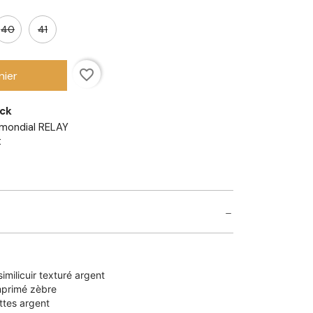
40
41
favorite_border
nier
ock
mondial RELAY
t
imilicuir texturé argent
 imprimé zèbre
ettes argent