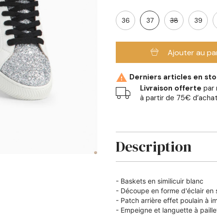
36
37
38
39
Ajouter au pa

Derniers articles en st
Livraison offerte
par 
à partir de 75€ d’acha
Description
- Baskets en similicuir blanc
- Découpe en forme d'éclair en s
- Patch arrière effet poulain à
- Empeigne et languette à paill