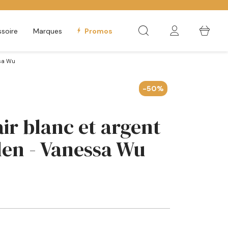
soire
Marques
Promos
ssa Wu
-50%
air blanc et argent
llen - Vanessa Wu