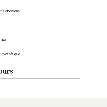
tifs chevrons
m
Tissu
c synthétique
ours