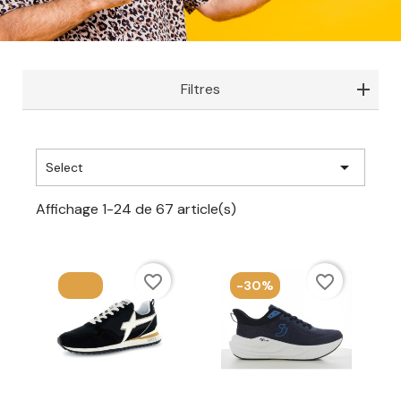
Filtres

Select
Affichage 1-24 de 67 article(s)
favorite_border
favorite_border
-30%