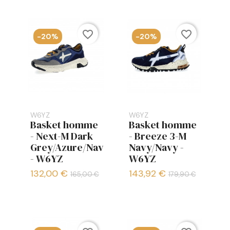
favorite_border
favorite_border
-20%
-20%
W6YZ
W6YZ
Basket homme
Basket homme
- Next-M Dark
- Breeze 3-M
Grey/Azure/Navy
Navy/Navy -
- W6YZ
W6YZ
132,00 €
143,92 €
165,00 €
179,90 €