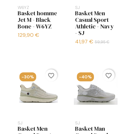
W6YZ
SJ
Basket homme
Basket Men
Jet M - Black
Casual Sport
Bone - W6YZ
Athletic - Navy
- SJ
129,90 €
41,97 €
59,95 €
favorite_border
favorite_border
-30%
-40%
SJ
SJ
Basket Men
Basket Man