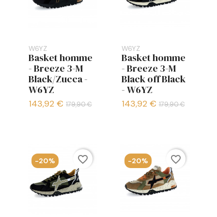
W6YZ
W6YZ
Basket homme
Basket homme
- Breeze 3-M
- Breeze 3-M
Black/Zucca -
Black off Black
W6YZ
- W6YZ
143,92 €
143,92 €
179,90 €
179,90 €
favorite_border
favorite_border
-20%
-20%