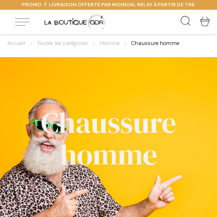
PROMO
LIVRAISON OFFERTE PAR MONDIAL RELAY À PARTIR DE 75€
Accueil
Toutes les catégories
Homme
Chaussure homme
Chaussure
homme