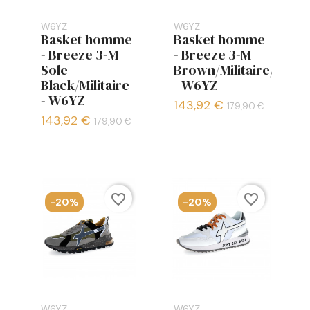
W6YZ
W6YZ
Basket homme
Basket homme
- Breeze 3-M
- Breeze 3-M
Sole
Brown/Militaire/Beige
Black/Militaire
- W6YZ
- W6YZ
143,92 €
179,90 €
143,92 €
179,90 €
favorite_border
favorite_border
-20%
-20%
W6YZ
W6YZ