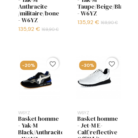
Anthracite
Taupe/Beige/Black
/militaire/bone
- W6YZ
- W6YZ
135,92 €
169,90 €
135,92 €
169,90 €
favorite_border
favorite_border
-20%
-30%
W6YZ
W6YZ
Basket homme
Basket homme
- Yak-M
- Jet-M E-
Black/Anthracite/Taupe
Calf/reflective