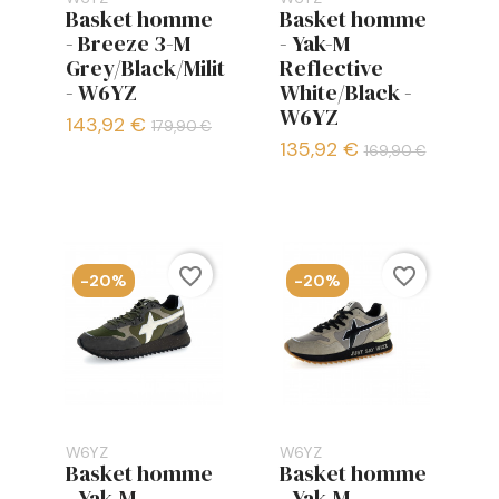
Basket homme
Basket homme
- Breeze 3-M
- Yak-M
Grey/Black/Militaire
Reflective
- W6YZ
White/Black -
W6YZ
143,92 €
179,90 €
135,92 €
169,90 €
favorite_border
favorite_border
-20%
-20%
W6YZ
W6YZ
Basket homme
Basket homme
- Yak-M
- Yak-M