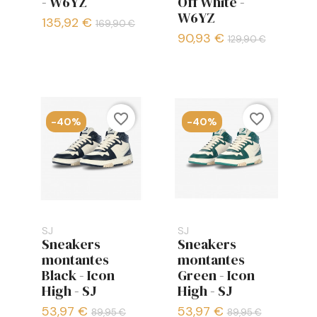
- W6YZ
Off White -
W6YZ
135,92 €
169,90 €
90,93 €
129,90 €
favorite_border
favorite_border
-40%
-40%
SJ
SJ
Sneakers
Sneakers
montantes
montantes
Black - Icon
Green - Icon
High - SJ
High - SJ
53,97 €
53,97 €
89,95 €
89,95 €