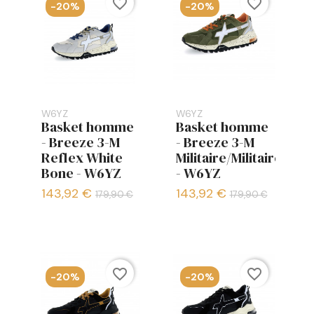
favorite_border
favorite_border
-20%
-20%
W6YZ
W6YZ
Basket homme
Basket homme
- Breeze 3-M
- Breeze 3-M
Reflex White
Militaire/Militaire
Bone - W6YZ
- W6YZ
143,92 €
143,92 €
179,90 €
179,90 €
favorite_border
favorite_border
-20%
-20%