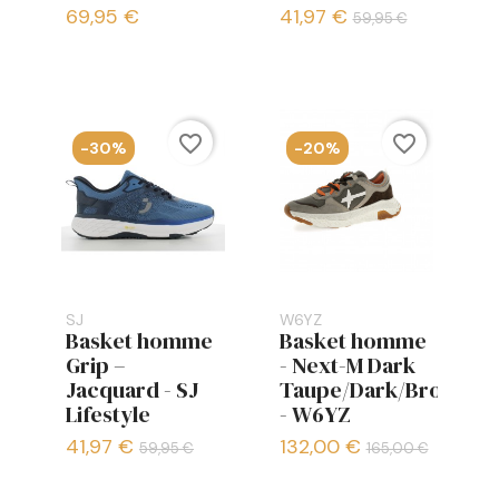
69,95 €
41,97 €
59,95 €
favorite_border
favorite_border
-30%
-20%
SJ
W6YZ
Basket homme
Basket homme
Grip –
- Next-M Dark
Jacquard - SJ
Taupe/Dark/Brown
Lifestyle
- W6YZ
41,97 €
132,00 €
59,95 €
165,00 €