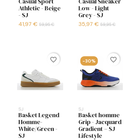
Casual Sport
Casual Sneaker
Athletic - Beige
Low - Light
- SJ
Grey - SJ
41,97 €
35,97 €
59,95 €
59,95 €
favorite_border
favorite_border
-30%
SJ
SJ
Basket Legend
Basket homme
Homme-
Grip - Jacquard
White/Green -
Gradient – SJ
SJ
Lifestyle