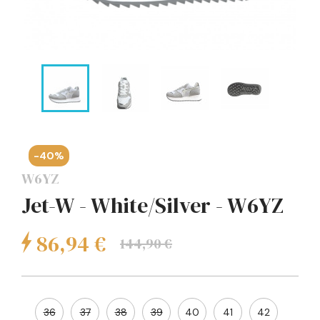
-40%
W6YZ
Jet-W - White/Silver - W6YZ
86,94 €
144,90 €
36
37
38
39
40
41
42