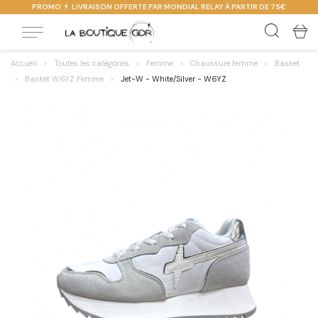
PROMO
LIVRAISON OFFERTE PAR MONDIAL RELAY À PARTIR DE 75€
Accueil
Toutes les catégories
Femme
Chaussure femme
Basket
Basket W6YZ Femme
Jet-W - White/Silver - W6YZ