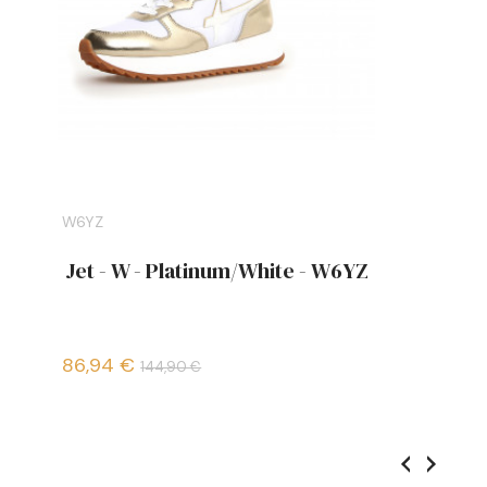
W6YZ
Jet - W - Platinum/White - W6YZ
86,94 €
144,90 €