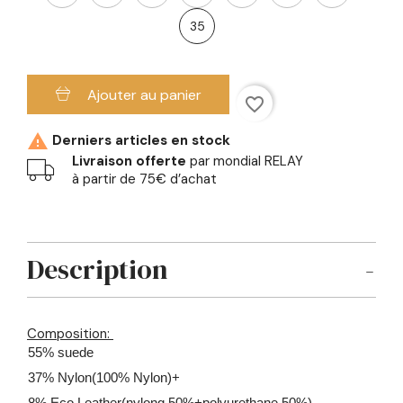
35
Ajouter au panier
favorite_border

Derniers articles en stock
Livraison offerte
par mondial RELAY
à partir de 75€ d’achat
Description
Composition:
55% suede
37% Nylon(100% Nylon)+
8% Eco Leather(nylong 50%+polyurethane 50%)