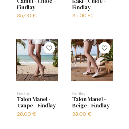
Camel - Chloé -
Kaki - Chloé -
Findlay
Findlay
35,00 €
35,00 €
favorite_border
favorite_border
Findlay
Findlay
Talon Manel -
Talon Manel -
Taupe - Findlay
Beige - Findlay
28,00 €
28,00 €