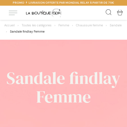
PROMO
LIVRAISON OFFERTE PAR MONDIAL RELAY À PARTIR DE 75€
Accueil
Toutes les catégories
Femme
Chaussure femme
Sandale
Sandale findlay Femme
Sandale findlay
Femme