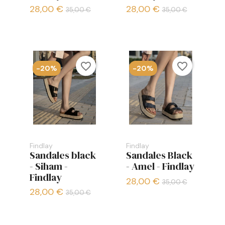
28,00 €
28,00 €
35,00 €
35,00 €
favorite_border
favorite_border
-20%
-20%
Findlay
Findlay
Sandales black
Sandales Black
- Siham -
- Amel - Findlay
Findlay
28,00 €
35,00 €
28,00 €
35,00 €