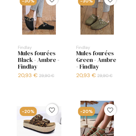
-30%
-30%
Findlay
Findlay
Mules fourées
Mules fourées
Black - Ambre -
Green - Ambre
Findlay
- Findlay
20,93 €
20,93 €
29,90 €
29,90 €
favorite_border
favorite_border
-20%
-20%