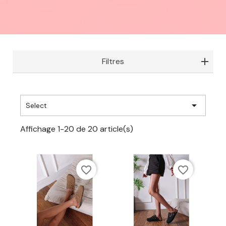
Filtres

Select
Affichage 1-20 de 20 article(s)
favorite_border
favorite_border