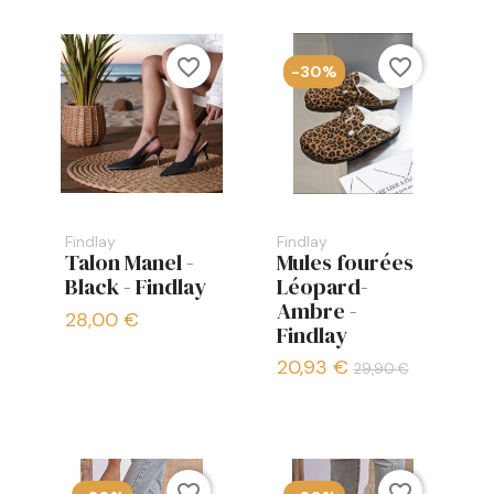
favorite_border
favorite_border
-30%
Findlay
Findlay
Talon Manel -
Mules fourées
Black - Findlay
Léopard-
Ambre -
28,00 €
Findlay
20,93 €
29,90 €
favorite_border
favorite_border