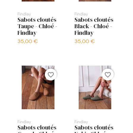
Findlay
Findlay
Sabots cloutés
Sabots cloutés
Taupe - Chloé -
Black - Chloé -
Findlay
Findlay
35,00 €
35,00 €
favorite_border
favorite_border
Findlay
Findlay
Sabots cloutés
Sabots cloutés