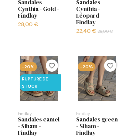
Sandales
Sandales
Cynthia - Gold -
Cynthia -
Findlay
Léopard -
Findlay
28,00 €
22,40 €
28,00 €
favorite_border
favorite_border
-20%
-20%
RUPTURE DE
STOCK
Findlay
Findlay
Sandales camel
Sandales green
- Siham -
- Siham -
Findlay
Findlay