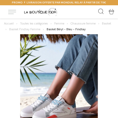
PROMO
LIVRAISON OFFERTE PAR MONDIAL RELAY À PARTIR DE 75€
Accueil
Toutes les catégories
Femme
Chaussure femme
Basket
Basket Findlay Femme
Basket Béryl - Bleu - Findlay