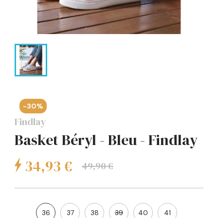
-30%
Findlay
Basket Béryl - Bleu - Findlay
34,93 €
49,90 €
36
37
38
39
40
41