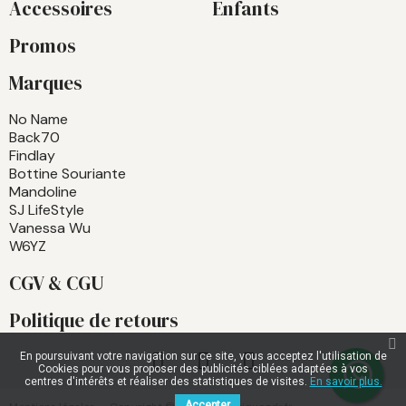
Accessoires
Enfants
Promos
Marques
No Name
Back70
Findlay
Bottine Souriante
Mandoline
SJ LifeStyle
Vanessa Wu
W6YZ
CGV & CGU
Politique de retours
En poursuivant votre navigation sur ce site, vous acceptez l'utilisation de
Cookies pour vous proposer des publicités ciblées adaptées à vos
centres d'intérêts et réaliser des statistiques de visites.
En savoir plus.
Accepter