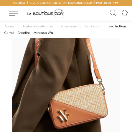
PROMO
LIVRAISON OFFERTE PAR MONDIAL RELAY À PARTIR DE 75€
Accueil
Toutes les catégories
Accessoire
Sac à main
Sac trotteur
Camel - Charline - Vanessa Wu