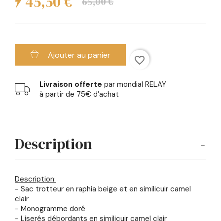
45,50 €
65,00 €
Ajouter au panier
favorite_border
Livraison offerte
par mondial RELAY
à partir de 75€ d’achat
Description
Description:
- Sac trotteur en raphia beige et en similicuir camel
clair
- Monogramme doré
- Liserés débordants en similicuir camel clair