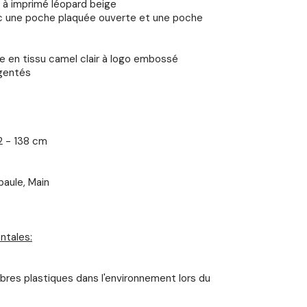
 à imprimé léopard beige
c une poche plaquée ouverte et une poche
le en tissu camel clair à logo embossé
gentés
2 - 138 cm
paule, Main
ntales:
ibres plastiques dans l'environnement lors du