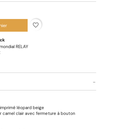
favorite_border
nier
ock
mondial RELAY
t
 imprimé léopard beige
ir camel clair avec fermeture à bouton