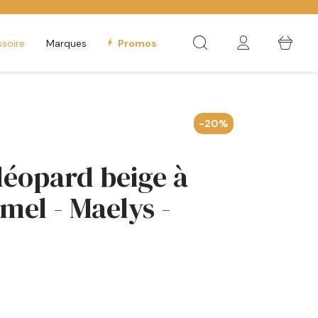
soire
Marques
Promos
-20%
 léopard beige à
mel - Maelys -