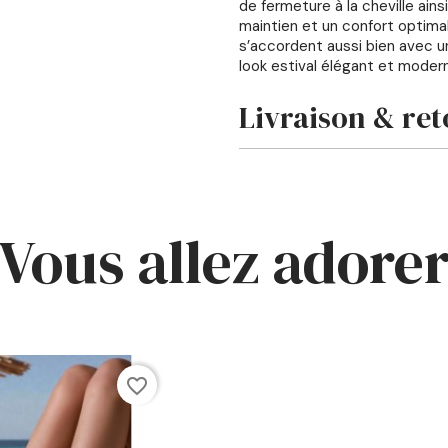
de fermeture à la cheville ains
maintien et un confort optimal
s’accordent aussi bien avec u
look estival élégant et moder
Livraison & ret
Vous allez adore
favorite_border