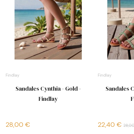
Findlay
Findlay
Sandales Cynthia - Gold -
Sandales C
Findlay
F
28,00 €
22,40 €
28,0