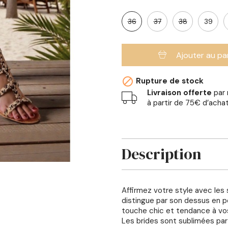
36
37
38
39
Ajouter au pa

Rupture de stock
Livraison offerte
par 
à partir de 75€ d’acha
Description
Affirmez votre style avec les
distingue par son dessus en po
touche chic et tendance à vos
Les brides sont sublimées par