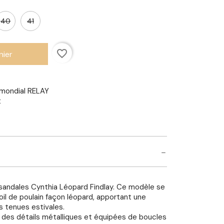
40
41
favorite_border
nier
mondial RELAY
t
 sandales Cynthia Léopard Findlay. Ce modèle se
il de poulain façon léopard, apportant une
 tenues estivales.
 des détails métalliques et équipées de boucles