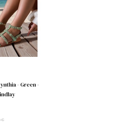
ynthia - Green -
indlay
0 €