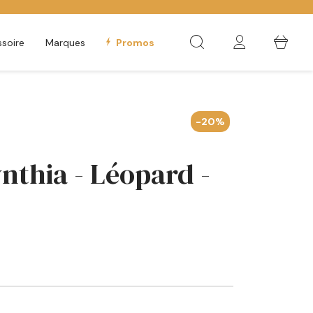
soire
Marques
Promos
-20%
nthia - Léopard -