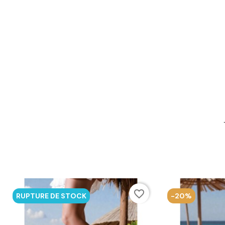
favorite_border
RUPTURE DE STOCK
-20%